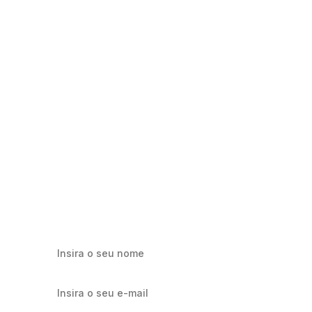
Milhares já recebem nossa news. Vai
ficar de fora?
Cadastre-se e receba os melhores conteúdos sobre e-mail
marketing e e-commerce.