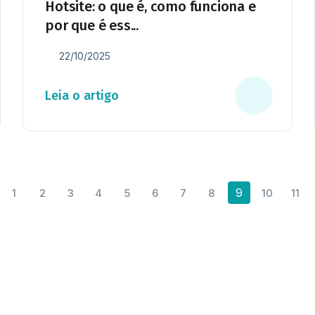
Hotsite: o que é, como funciona e
por que é ess...
22/10/2025
Leia o artigo
9
1
2
3
4
5
6
7
8
10
11