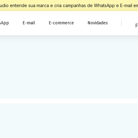
Studio entende sua marca e cria campanhas de WhatsApp e E-mail em
sApp
E-mail
E-commerce
Novidades
F