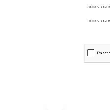
Quero receb
e e-mail
Assinar agor