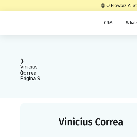
🤖 O Flowbiz AI 
CRM
What
Início
❯
Vinicius
❯
Correa
Página 9
Vinicius Correa