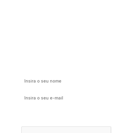
Milhares já recebem nossa news. Vai
ficar de fora?
Cadastre-se e receba os melhores conteúdos sobre e-mail
marketing e e-commerce.
Quero receber notícias sobre Flowbiz