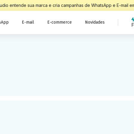
Studio entende sua marca e cria campanhas de WhatsApp e E-mail em
sApp
E-mail
E-commerce
Novidades
F