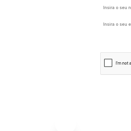
Quero receb
e e-mail
Assinar agor