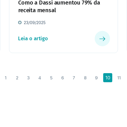
Como a Dassi aumentou 79% da
receita mensal
23/09/2025
Leia o artigo
10
1
2
3
4
5
6
7
8
9
11