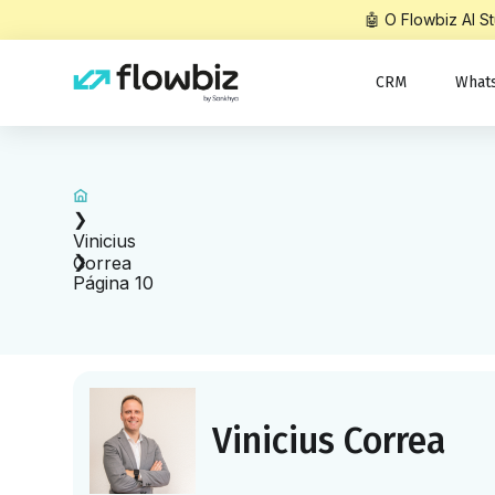
🤖 O Flowbiz AI 
CRM
What
Início
❯
Vinicius
❯
Correa
Página 10
Vinicius Correa