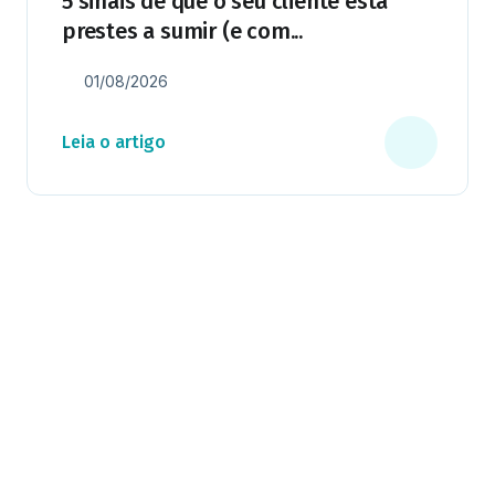
5 sinais de que o seu cliente está
prestes a sumir (e com...
01/08/2026
Leia o artigo
Milhares já recebem nossa news. Vai
ficar de fora?
Cadastre-se e receba os melhores conteúdos sobre e-mail