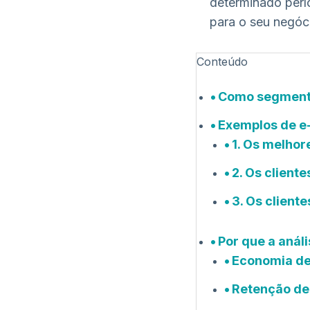
determinado perí
para o seu negóc
Conteúdo
Como segmenta
Exemplos de e-
1. Os melhor
2. Os cliente
3. Os client
Por que a anál
Economia de
Retenção de 