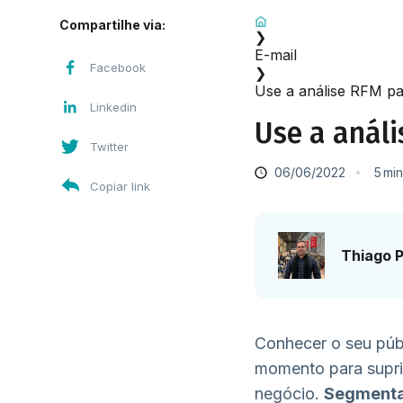
Início
Compartilhe via:
❯
E-mail
Facebook
❯
Use a análise RFM pa
Linkedin
Use a anál
Twitter
06/06/2022
5
min
Copiar link
Thiago P
Conhecer o seu públ
momento para suprir
negócio.
Segmentar