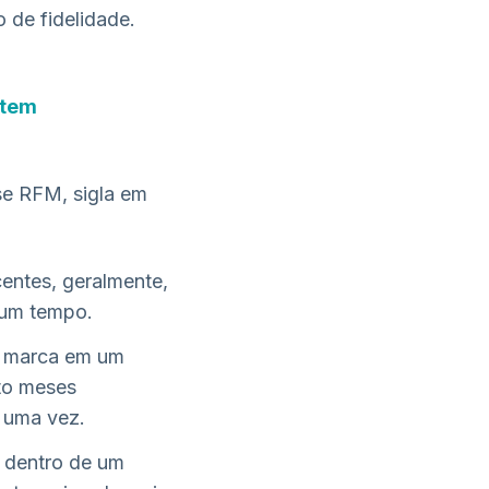
 de fidelidade.
 tem
se RFM, sigla em
centes, geralmente,
gum tempo.
a marca em um
to meses
 uma vez.
a dentro de um