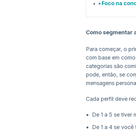
Foco na conq
Como segmentar a
Para começar, o pri
com base em como e
categorias são com
pode, então, se co
mensagens personal
Cada perfil deve r
De 1 a 5 se tiver 
De 1 a 4 se você t