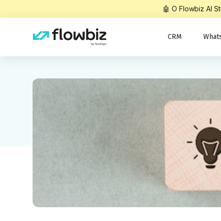
🤖 O Flowbiz AI 
CRM
What