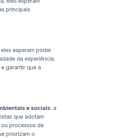
a, eles esperam
s principais
 eles esperam poder
nuidade da experiência.
e garantir que a
bientais e sociais
. a
jistas que adotam
s ou processos de
e priorizam o