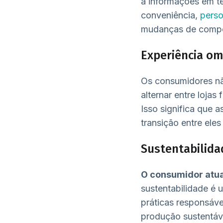
a informações em t
conveniência,
perso
mudanças de compor
Experiência o
Os consumidores nã
alternar entre lojas
Isso significa que 
transição entre eles
Sustentabilida
O consumidor atua
sustentabilidade é 
práticas responsáv
produção sustentáv