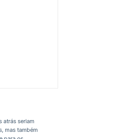
 atrás seriam
es, mas também
te para os