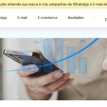
Studio entende sua marca e cria campanhas de WhatsApp e E-mail em
sApp
E-mail
E-commerce
Novidades
F