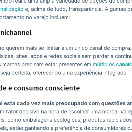
empo real e uma ampla variedade de opções de compr
nalização
e, acima de tudo, transparência. Algumas da
tamento no varejo incluem:
mnichannel
o querem mais se limitar a um único canal de compra.
 físicas, sites, apps e redes sociais sem perder a conti
as marcas precisam estar presentes em
múltiplos canais
 seja perfeita, oferecendo uma experiência integrada.
de e consumo consciente
l está cada vez mais preocupado com questões am
um fator decisivo na hora de escolher uma marca. Vare
eis, como embalagens ecológicas, produtos reciclado
eis, estão ganhando a preferência de consumidores qu