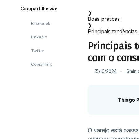
Início
Compartilhe via:
❯
Boas práticas
Facebook
❯
Principais tendência
Linkedin
Principais 
Twitter
com o cons
Copiar link
15/10/2024
5
min
Thiago P
O varejo está passa
avanços tecnológic