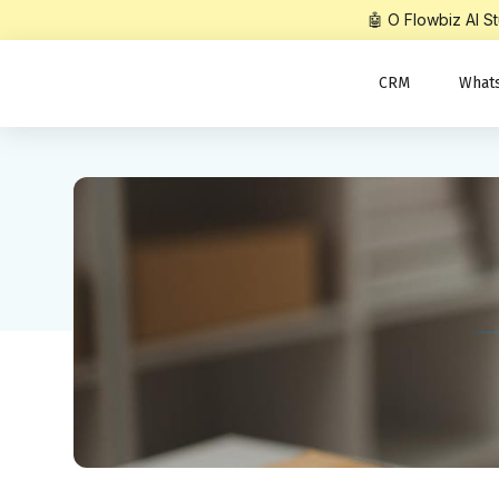
🤖 O Flowbiz AI 
CRM
What