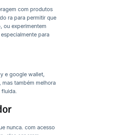
teragem com produtos
o ra para permitir que
o, ou experimentem
, especialmente para
 e google wallet,
t, mas também melhora
fluida.
dor
ue nunca. com acesso