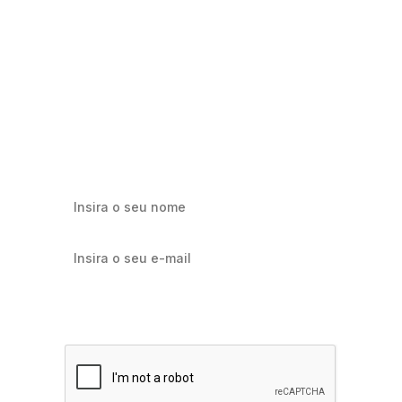
Milhares já recebem nossa news. Vai
ficar de fora?
Cadastre-se e receba os melhores conteúdos sobre e-mail
marketing e e-commerce.
Quero receber notícias sobre Flowbiz