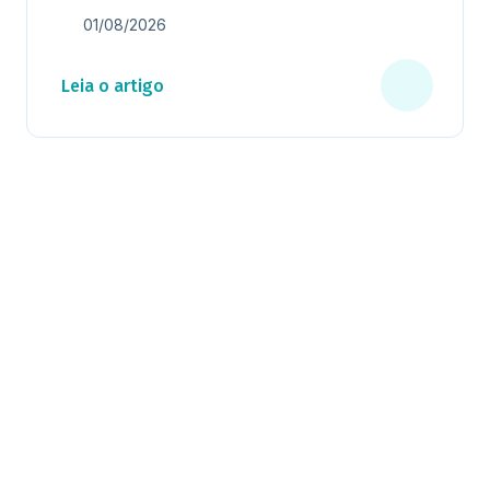
01/08/2026
Leia o artigo
Milhares já recebem nossa news. Vai
ficar de fora?
Cadastre-se e receba os melhores conteúdos sobre e-mail
marketing e e-commerce.