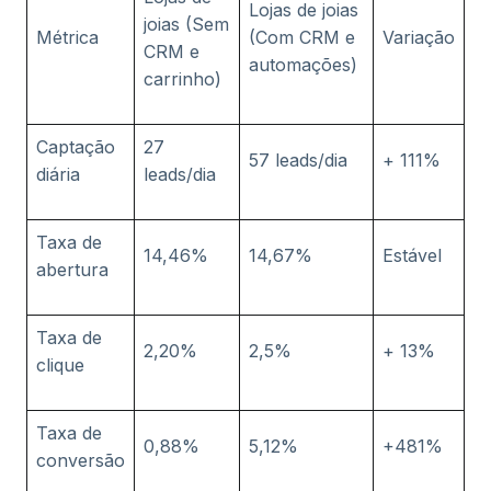
Lojas de joias
joias (Sem
Métrica
(Com CRM e
Variação
CRM e
automações)
carrinho)
Captação
27
57 leads/dia
+ 111%
diária
leads/dia
Taxa de
14,46%
14,67%
Estável
abertura
Taxa de
2,20%
2,5%
+ 13%
clique
Taxa de
0,88%
5,12%
+481%
conversão