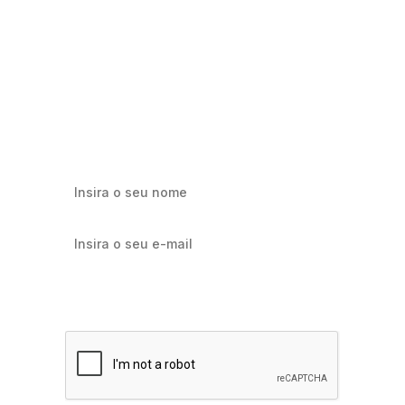
Milhares já recebem nossa news. Vai
ficar de fora?
Cadastre-se e receba os melhores conteúdos sobre e-mail
marketing e e-commerce.
Quero receber notícias sobre Flowbiz