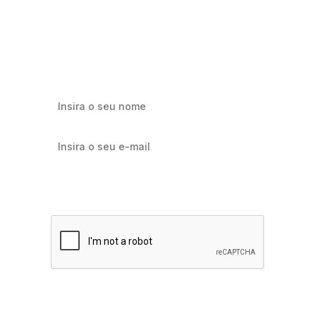
Cadastre-se e receba os melhores conteúdos sobre e-mail
marketing e e-commerce.
Quero receber notícias sobre Flowbiz
Assinar agora