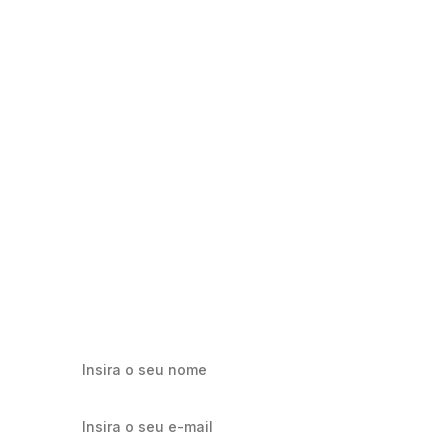
Milhares já recebem nossa news. Vai
ficar de fora?
Cadastre-se e receba os melhores conteúdos sobre e-mail
marketing e e-commerce.