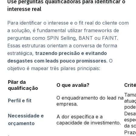
Use perguntas qualificadoras para identificar o
interesse real
Para identificar o interesse e o fit real do cliente com
a solução, é fundamental utilizar frameworks de
perguntas como SPIN Selling, BANT ou FAINT.
Essas estruturas orientam a conversa de forma
estratégica,
trazendo precisão e evitando
desgastes com leads pouco promissores
. O
objetivo é mapear três pilares principais:
Pilar da
O que avalia?
Crit
qualificação
Tama
O enquadramento do lead na
Perfil e fit
atua
empresa.
pode
Desaf
Necessidade e
A dor específica e a
espe
capacidade de investimento.
orçamento
da s
Praz