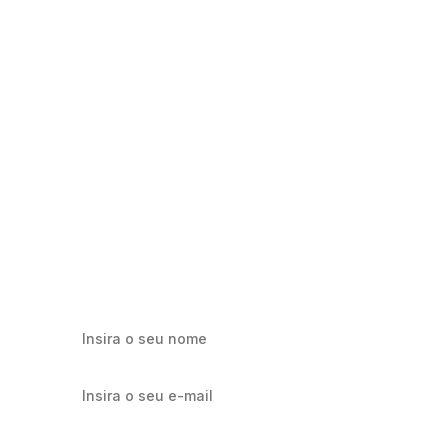
Milhares já recebem nossa news. Vai
ficar de fora?
Cadastre-se e receba os melhores conteúdos sobre e-mail
marketing e e-commerce.