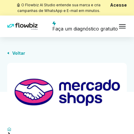
Acesse
🤖 O Flowbiz AI Studio entende sua marca e cria
campanhas de WhatsApp e E-mail em minutos.
Faça um diagnóstico gratuito
Voltar
Início