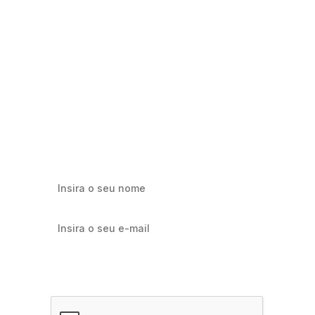
Milhares já recebem nossa news. Vai
ficar de fora?
Cadastre-se e receba os melhores conteúdos sobre e-mail
marketing e e-commerce.
Quero receber notícias sobre Flowbiz