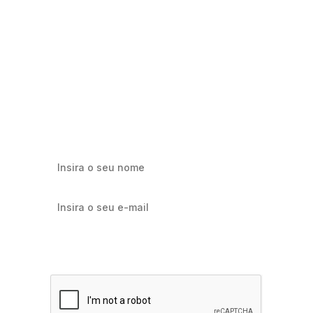
Milhares já recebem nossa news. Vai
ficar de fora?
Cadastre-se e receba os melhores conteúdos sobre e-mail
marketing e e-commerce.
Quero receber notícias sobre Flowbiz