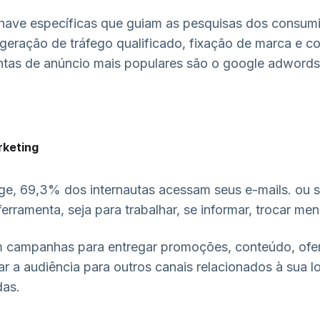
have específicas que guiam as pesquisas dos consumi
geração de tráfego qualificado, fixação de marca e c
entas de anúncio mais populares são o google adwords
rketing
ge,
69,3% dos internautas acessam seus e-mails
. ou 
ferramenta, seja para trabalhar, se informar, trocar me
m
campanhas
para entregar promoções, conteúdo, ofe
r a audiência para outros canais relacionados à sua loj
das.