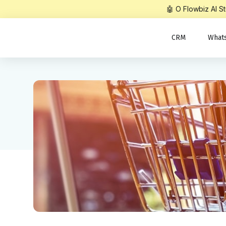
🤖 O Flowbiz AI 
CRM
What