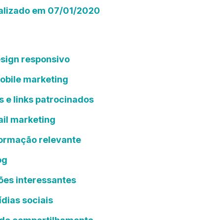
ualizado em 07/01/2020
O
sign responsivo
mobile marketing
s e links patrocinados
ail marketing
formação relevante
og
ções interessantes
ídias sociais