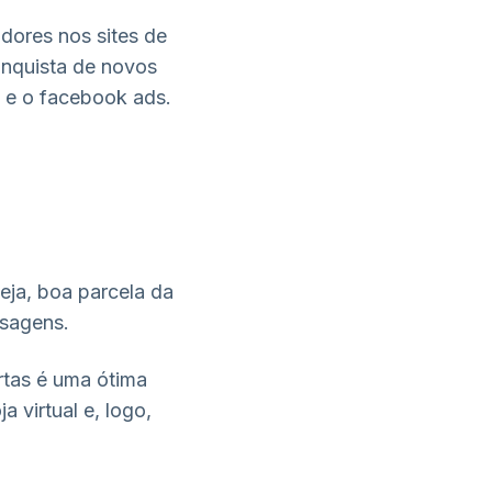
dores nos sites de
onquista de novos
 e o facebook ads.
seja, boa parcela da
nsagens.
rtas é uma ótima
a virtual e, logo,