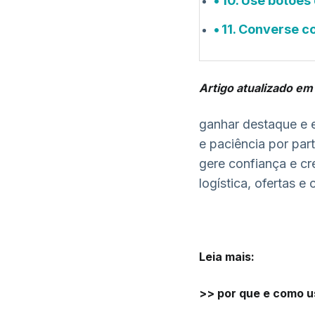
10. Use botõe
11. Converse 
Artigo atualizado e
ganhar destaque e
e paciência por par
gere confiança e cr
logística, ofertas e
Leia mais:
>>
por que e como u