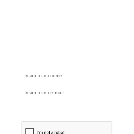
Milhares já recebem nossa news. Vai
ficar de fora?
Cadastre-se e receba os melhores conteúdos sobre e-mail
marketing e e-commerce.
Quero receber notícias sobre Flowbiz