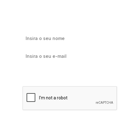
Cadastre-se e receba os melhores conteúdos sobre e-mail
marketing e e-commerce.
Quero receber notícias sobre Flowbiz
Assinar agora