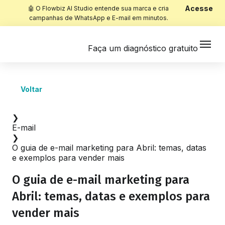
Acesse
🤖 O Flowbiz AI Studio entende sua marca e cria
campanhas de WhatsApp e E-mail em minutos.
Faça um diagnóstico gratuito
Voltar
Início
❯
E-mail
❯
O guia de e-mail marketing para Abril: temas, datas
e exemplos para vender mais
O guia de e-mail marketing para
Abril: temas, datas e exemplos para
vender mais