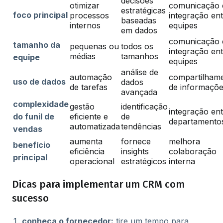
decisões
otimizar
comunicação 
estratégicas
foco principal
processos
integração en
baseadas
internos
equipes
em dados
comunicação 
tamanho da
pequenas ou
todos os
integração en
médias
tamanhos
equipe
equipes
análise de
automação
compartilham
uso de dados
dados
de tarefas
de informaçõ
avançada
complexidade
gestão
identificação
integração en
do funil de
eficiente e
de
departamento
automatizada
tendências
vendas
aumenta
fornece
melhora
benefício
eficiência
insights
colaboração
principal
operacional
estratégicos
interna
Dicas para implementar um CRM com
sucesso
conheça o fornecedor:
tire um tempo para