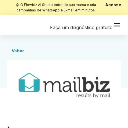
Acesse
🤖 O Flowbiz AI Studio entende sua marca e cria
campanhas de WhatsApp e E-mail em minutos.
Faça um diagnóstico gratuito
Voltar
Início