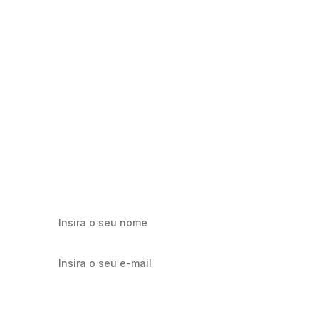
Milhares já recebem nossa news. Vai
ficar de fora?
Cadastre-se e receba os melhores conteúdos sobre e-mail
marketing e e-commerce.
Quero receber notícias sobre Flowbiz