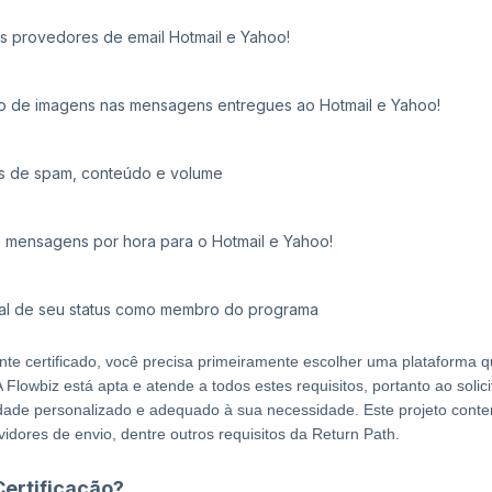
os provedores de email Hotmail e Yahoo!
o de imagens nas mensagens entregues ao Hotmail e Yahoo!
ros de spam, conteúdo e volume
e mensagens por hora para o Hotmail e Yahoo!
eal de seu status como membro do programa
te certificado, você precisa primeiramente escolher uma plataforma q
 Flowbiz está apta e atende a todos estes requisitos, portanto ao soli
idade personalizado e adequado à sua necessidade. Este projeto cont
vidores de envio, dentre outros requisitos da Return Path.
ertificação?