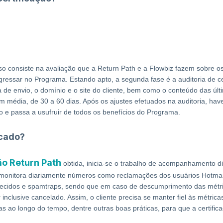
so consiste na avaliação que a Return Path e a Flowbiz fazem sobre os p
ingressar no Programa. Estando apto, a segunda fase é a auditoria de ce
ra de envio, o domínio e o site do cliente, bem como o conteúdo das úl
em média, de 30 a 60 dias. Após os ajustes efetuados na auditoria, h
ado e passa a usufruir de todos os benefícios do Programa.
icado?
ão Return Path
obtida, inicia-se o trabalho de acompanhamento di
monitora diariamente números como reclamações dos usuários Hotmail 
hecidos e spamtraps, sendo que em caso de descumprimento das métr
nclusive cancelado. Assim, o cliente precisa se manter fiel às métricas,
as ao longo do tempo, dentre outras boas práticas, para que a certific