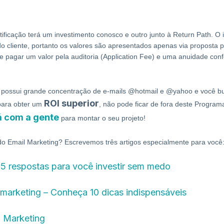
tificação terá um investimento conosco e outro junto à Return Path. O 
do cliente, portanto os valores são apresentados apenas via proposta p
ve pagar um valor pela auditoria (Application Fee) e uma anuidade co
os possui grande concentração de e-mails @hotmail e @yahoo e você b
ROI superior
para obter um
, não pode ficar de fora deste Progra
já com a gente
para montar o seu projeto!
do Email Marketing? Escrevemos três artigos especialmente para você
 5 respostas para você investir sem medo
marketing – Conheça 10 dicas indispensáveis
l Marketing