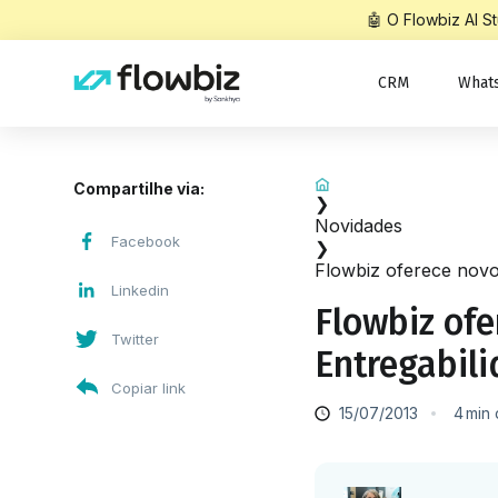
🤖 O Flowbiz AI 
CRM
What
Início
Compartilhe via:
❯
Novidades
Facebook
❯
Flowbiz oferece novo 
Linkedin
Flowbiz ofe
Twitter
Entregabil
Copiar link
15/07/2013
4
min