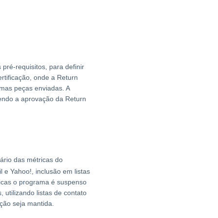
ré-requisitos, para definir
rtificação, onde a Return
timas peças enviadas. A
avendo a aprovação da Return
ário das métricas do
e Yahoo!, inclusão em listas
icas o programa é suspenso
 utilizando listas de contato
ação seja mantida.