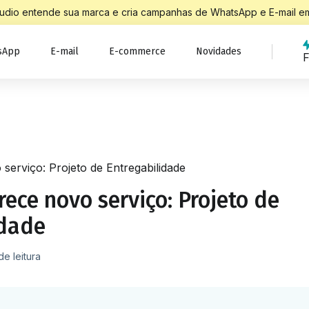
Studio entende sua marca e cria campanhas de WhatsApp e E-mail em
sApp
E-mail
E-commerce
Novidades
F
serviço: Projeto de Entregabilidade
rece novo serviço: Projeto de
idade
de leitura