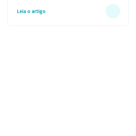
Leia o artigo
Milhares já recebem nossa news. Vai
ficar de fora?
Cadastre-se e receba os melhores conteúdos sobre e-mail
marketing e e-commerce.