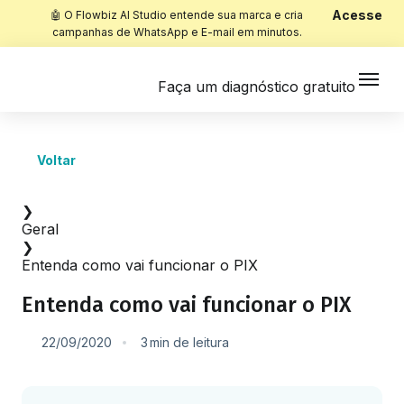
Acesse
🤖 O Flowbiz AI Studio entende sua marca e cria
campanhas de WhatsApp e E-mail em minutos.
Faça um diagnóstico gratuito
Voltar
Início
❯
Geral
❯
Entenda como vai funcionar o PIX
Entenda como vai funcionar o PIX
22/09/2020
3
min
de leitura