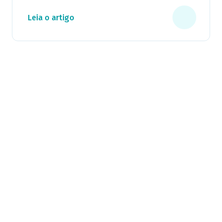
Leia o artigo
Milhares já recebem nossa news. Vai
ficar de fora?
Cadastre-se e receba os melhores conteúdos sobre e-mail
marketing e e-commerce.