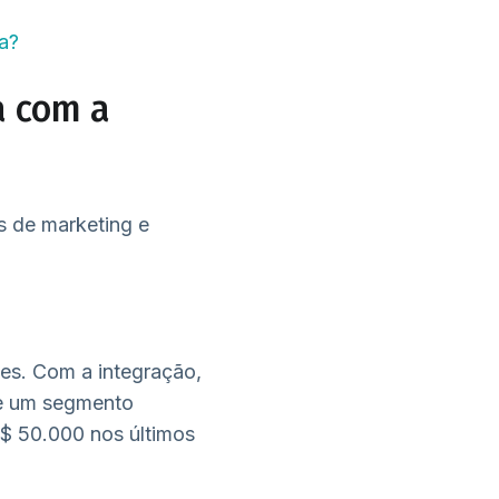
a?
a com a
s de marketing e
es. Com a integração,
ie um segmento
R$ 50.000 nos últimos