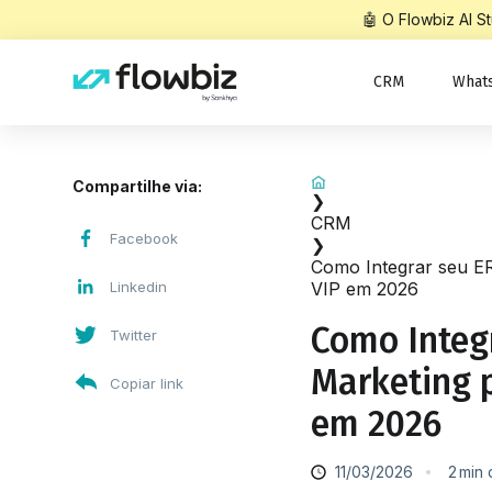
🤖 O Flowbiz AI 
CRM
What
Início
Compartilhe via:
❯
CRM
Facebook
❯
Como Integrar seu ERP
Linkedin
VIP em 2026
Como Integ
Twitter
Marketing p
Copiar link
em 2026
11/03/2026
2
min