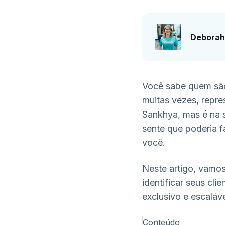
Deborah
Você sabe quem são
muitas vezes, repr
Sankhya, mas é na s
sente que poderia f
você.
Neste artigo, vamo
identificar seus cli
exclusivo e escaláv
Conteúdo