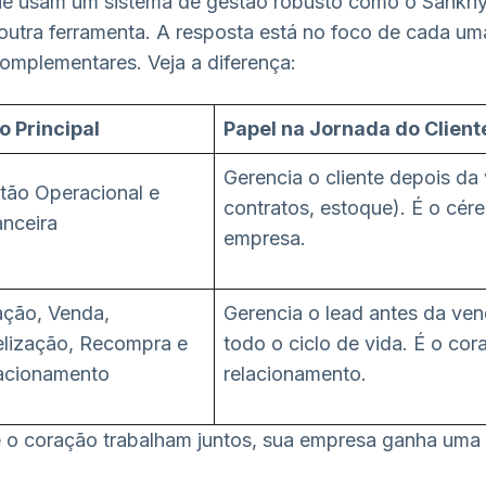
e usam um sistema de gestão robusto como o Sankhy
outra ferramenta. A resposta está no foco de cada um
omplementares. Veja a diferença:
o Principal
Papel na Jornada do Client
Gerencia o cliente depois da
tão Operacional e
contratos, estoque). É o cér
anceira
empresa.
ação, Venda,
Gerencia o lead antes da ven
elização, Recompra e
todo o ciclo de vida. É o co
acionamento
relacionamento.
 o coração trabalham juntos, sua empresa ganha uma i