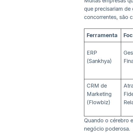
Muitas empresas qu
que precisariam de 
concorrentes, são c
Ferramenta
Foc
ERP
Ges
(Sankhya)
Fin
CRM de
Atr
Marketing
Fid
(Flowbiz)
Rel
Quando o cérebro e
negócio poderosa.