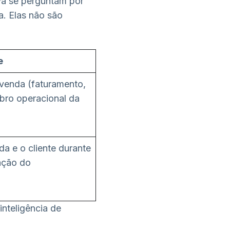
a se perguntam por
a. Elas não são
e
 venda (faturamento,
ebro operacional da
da e o cliente durante
ração do
nteligência de