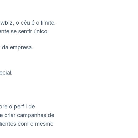
iz, o céu é o limite.
te se sentir único:
r da empresa.
cial.
re o perfil de
de criar campanhas de
clientes com o mesmo