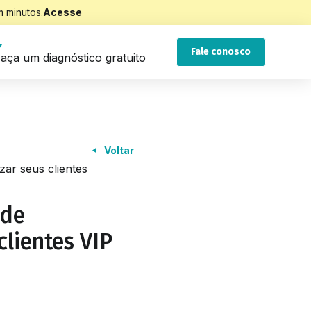
 minutos.
Acesse
Fale conosco
aça um diagnóstico gratuito
Voltar
ar seus clientes
 de
clientes VIP