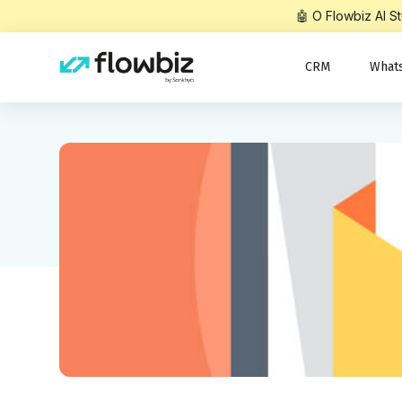
🤖 O Flowbiz AI 
CRM
What