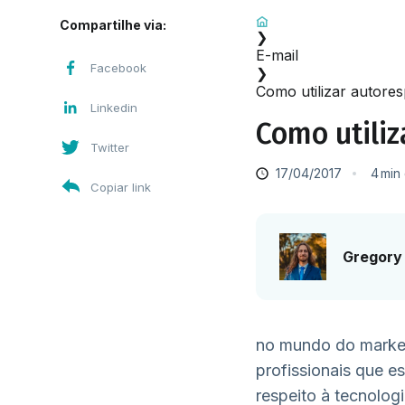
Início
Compartilhe via:
❯
E-mail
Facebook
❯
Como utilizar autore
Linkedin
Como utili
Twitter
17/04/2017
4
min
Copiar link
Gregory 
no mundo do market
profissionais que e
respeito à tecnolog