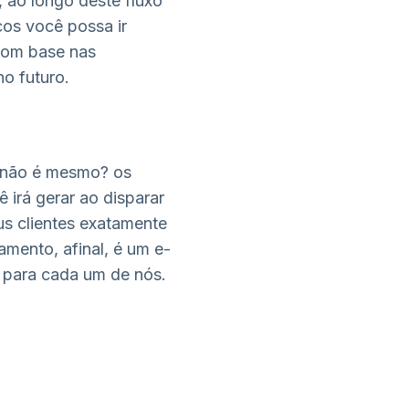
 ao longo deste fluxo
cos você possa ir
com base nas
no futuro.
, não é mesmo? os
 irá gerar ao disparar
 clientes exatamente
amento, afinal, é um e-
o para cada um de nós.