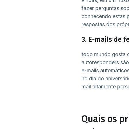
vindas, em um fluxo
fazer perguntas sob
conhecendo estas p
respostas dos própr
3. E-mails de f
todo mundo gosta de
autoresponders são 
e-mails automático
no dia do aniversár
mail altamente pers
Quais os pr