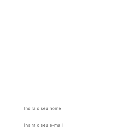
Milhares já recebem nossa news. Vai
ficar de fora?
Cadastre-se e receba os melhores conteúdos sobre e-mail
marketing e e-commerce.