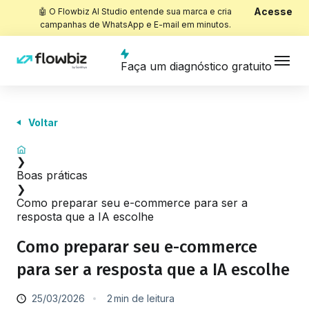
Acesse
🤖 O Flowbiz AI Studio entende sua marca e cria
campanhas de WhatsApp e E-mail em minutos.
Faça um diagnóstico gratuito
Voltar
Início
❯
Boas práticas
❯
Como preparar seu e-commerce para ser a
resposta que a IA escolhe
Como preparar seu e-commerce
para ser a resposta que a IA escolhe
25/03/2026
2
min
de leitura