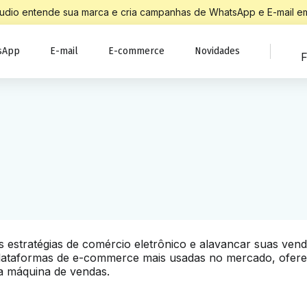
Studio entende sua marca e cria campanhas de WhatsApp e E-mail em
sApp
E-mail
E-commerce
Novidades
F
s estratégias de comércio eletrônico e alavancar suas vend
 plataformas de e-commerce mais usadas no mercado, ofere
ra máquina de vendas.
 e-commerce, trazendo técnicas avançadas de marketing di