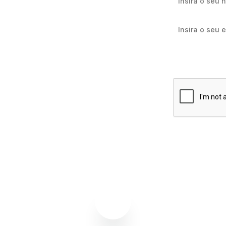
Quero receb
e e-mail
Assinar agor