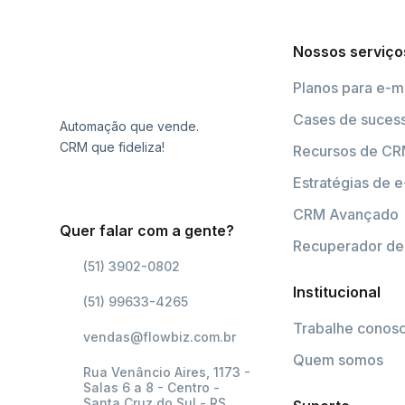
Nossos serviço
Planos para e-m
Cases de suces
Automação que vende.
CRM que fideliza!
Recursos de C
Estratégias de e
CRM Avançado
Quer falar com a gente?
Recuperador de 
(51) 3902-0802
Institucional
(51) 99633-4265
Trabalhe conos
vendas@flowbiz.com.br
Quem somos
Rua Venâncio Aires, 1173 -
Salas 6 a 8 - Centro -
Santa Cruz do Sul - RS