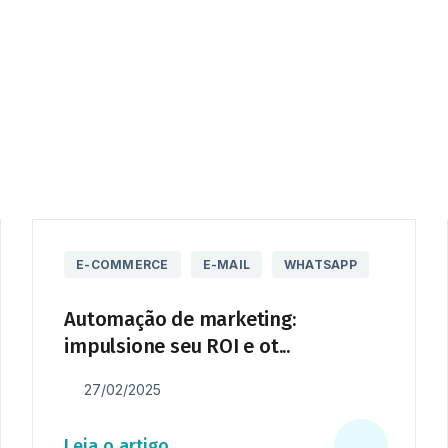
omprovadas, esta categoria é o guia essencial para qual
E-COMMERCE
E-MAIL
WHATSAPP
Automação de marketing:
impulsione seu ROI e ot...
27/02/2025
Leia o artigo