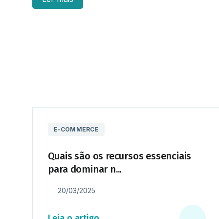
da concorrência.
Combinando conhecimento técnico e estratégias c
vendas online e conquistar novos mercados.
E-COMMERCE
Quais são os recursos essenciais
para dominar n...
20/03/2025
Leia o artigo