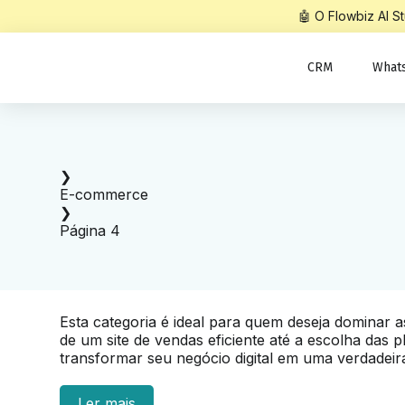
🤖 O Flowbiz AI 
CRM
What
Início
❯
E-commerce
❯
Página 4
Esta categoria é ideal para quem deseja dominar a
de um site de vendas eficiente até a escolha das
transformar seu negócio digital em uma verdadei
Abordamos as melhores práticas para otimizar seu
Ler mais