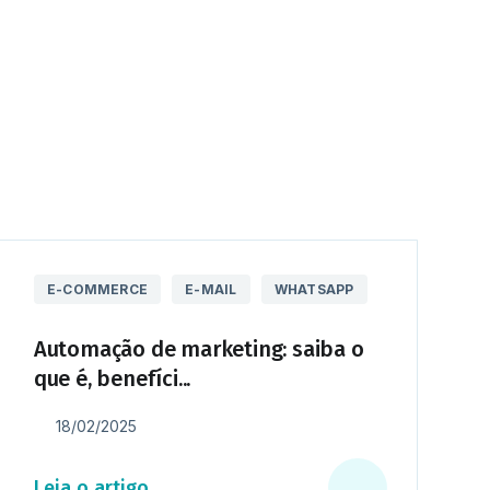
quer empreendedor que busca expandir suas
E-COMMERCE
E-MAIL
WHATSAPP
Automação de marketing: saiba o
que é, benefíci...
18/02/2025
Leia o artigo