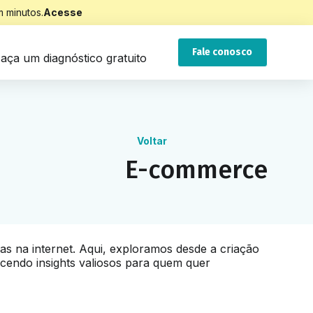
 minutos.
Acesse
Fale conosco
aça um diagnóstico gratuito
Voltar
E-commerce
as na internet. Aqui, exploramos desde a criação
cendo insights valiosos para quem quer
gital, garantindo que você esteja sempre à frente