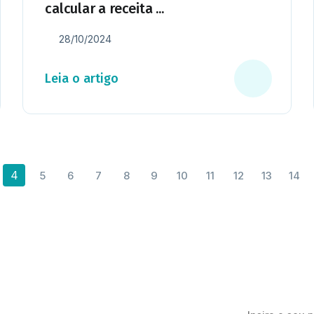
calcular a receita ...
28/10/2024
Leia o artigo
4
5
6
7
8
9
10
11
12
13
14