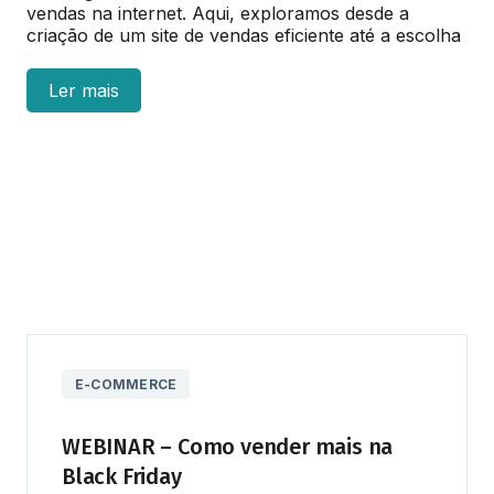
vendas na internet. Aqui, exploramos desde a
criação de um site de vendas eficiente até a escolha
das plataformas de e-commerce mais usadas no
mercado, oferecendo insights valiosos para quem
Ler mais
quer transformar seu negócio digital em uma
verdadeira máquina de vendas.
Abordamos as melhores práticas para otimizar seu
e-commerce, trazendo técnicas avançadas de
marketing digital, garantindo que você esteja sempre
à frente da concorrência.
Combinando conhecimento técnico e estratégias
comprovadas, esta categoria é o guia essencial para
qualquer empreendedor que busca expandir suas
vendas online e conquistar novos mercados.
E-COMMERCE
WEBINAR – Como vender mais na
Black Friday