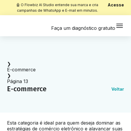
Acesse
🤖 O Flowbiz AI Studio entende sua marca e cria
campanhas de WhatsApp e E-mail em minutos.
Faça um diagnóstico gratuito
Início
❯
E-commerce
❯
Página 13
E-commerce
Voltar
Esta categoria é ideal para quem deseja dominar as
estratégias de comércio eletrônico e alavancar suas