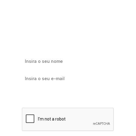
Milhares já recebem nossa news. Vai
ficar de fora?
Cadastre-se e receba os melhores conteúdos sobre e-mail
marketing e e-commerce.
Quero receber notícias sobre Flowbiz