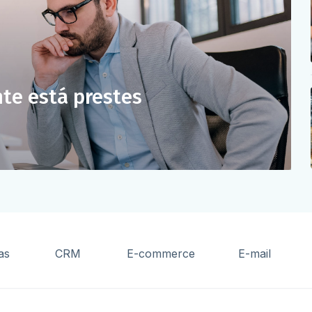
nte está prestes
as
CRM
E-commerce
E-mail