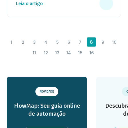
Leia o artigo
8
1
2
3
4
5
6
7
9
10
11
12
13
14
15
16
NOVIDADE
C
FlowMap: Seu guia online
Descubra
de automação
d