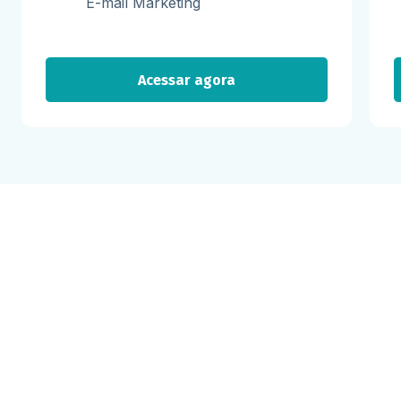
E-mail Marketing
Acessar agora
Milhares já recebem nossa news. Vai
ficar de fora?
Cadastre-se e receba os melhores conteúdos sobre e-mail