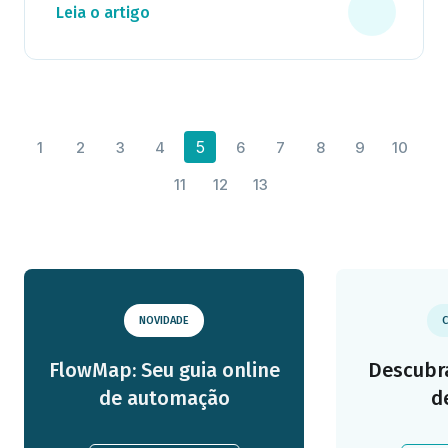
Leia o artigo
5
1
2
3
4
6
7
8
9
10
11
12
13
NOVIDADE
C
FlowMap: Seu guia online
Descubra
de automação
d