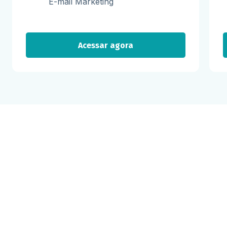
E-mail Marketing
Acessar agora
Milhares já recebem nossa news. Vai
ficar de fora?
Cadastre-se e receba os melhores conteúdos sobre e-mail