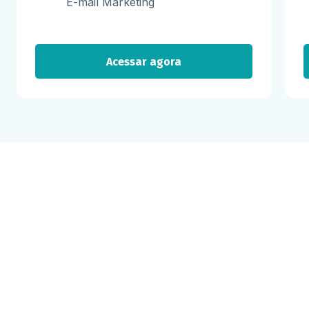
E-mail Marketing
Acessar agora
Milhares já recebem nossa news. Vai
ficar de fora?
Cadastre-se e receba os melhores conteúdos sobre e-mail