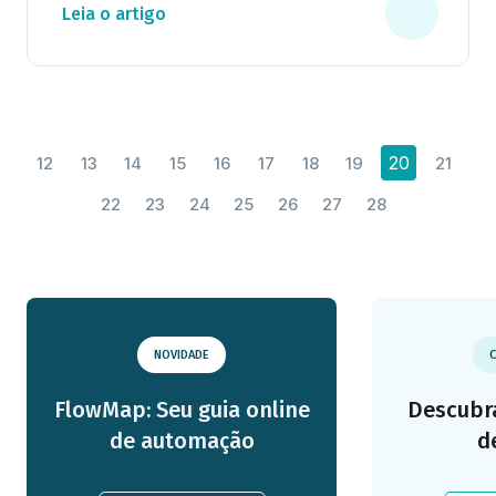
Leia o artigo
20
12
13
14
15
16
17
18
19
21
22
23
24
25
26
27
28
NOVIDADE
C
FlowMap: Seu guia online
Descubra
de automação
d