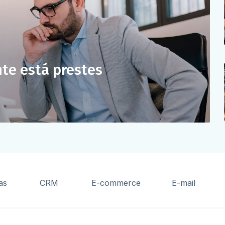
nte está prestes
as
CRM
E-commerce
E-mail