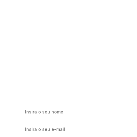
Milhares já recebem nossa news. Vai
ficar de fora?
Cadastre-se e receba os melhores conteúdos sobre e-mail
marketing e e-commerce.