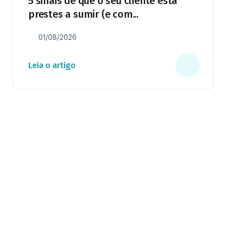
5 sinais de que o seu cliente está
prestes a sumir (e com...
01/08/2026
Leia o artigo
Milhares já recebem nossa news. Vai
ficar de fora?
Cadastre-se e receba os melhores conteúdos sobre e-mail